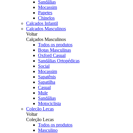
Sandálias
Mocassim
Papetes
Chinelos
Calçados Infantil
Calçados Masculinos
Voltar
Calçados Masculinos
Todos os produtos
Botas Masculinas
Oxford Casual
Sandálias Ortopédicas
Social
Mocassim
Sapatênis
Sapatilha
Casual
Mule
Sandálias
Motociclista
Coleção Lecas
Voltar
Coleção Lecas
Todos os produtos
Masculino