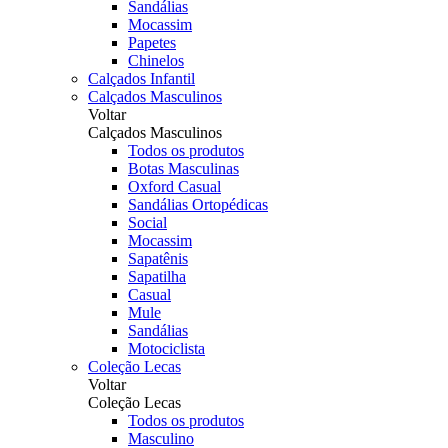
Sandálias
Mocassim
Papetes
Chinelos
Calçados Infantil
Calçados Masculinos
Voltar
Calçados Masculinos
Todos os produtos
Botas Masculinas
Oxford Casual
Sandálias Ortopédicas
Social
Mocassim
Sapatênis
Sapatilha
Casual
Mule
Sandálias
Motociclista
Coleção Lecas
Voltar
Coleção Lecas
Todos os produtos
Masculino