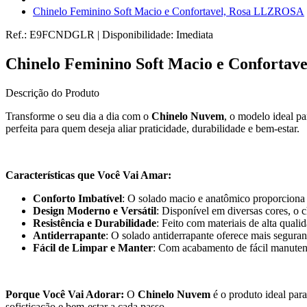
Chinelo Feminino Soft Macio e Confortavel, Rosa LLZROSA
Ref.:
E9FCNDGLR
|
Disponibilidade:
Imediata
Chinelo Feminino Soft Macio e Conforta
Descrição do Produto
Transforme o seu dia a dia com o
Chinelo Nuvem
, o modelo ideal p
perfeita para quem deseja aliar praticidade, durabilidade e bem-estar.
Características que Você Vai Amar:
Conforto Imbatível
: O solado macio e anatômico proporciona 
Design Moderno e Versátil
: Disponível em diversas cores, o
Resistência e Durabilidade
: Feito com materiais de alta quali
Antiderrapante
: O solado antiderrapante oferece mais segura
Fácil de Limpar e Manter
: Com acabamento de fácil manutenç
Porque Você Vai Adorar:
O
Chinelo Nuvem
é o produto ideal para
sofisticação e bem-estar a cada passo.