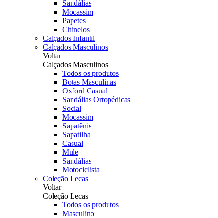
Sandálias
Mocassim
Papetes
Chinelos
Calçados Infantil
Calçados Masculinos
Voltar
Calçados Masculinos
Todos os produtos
Botas Masculinas
Oxford Casual
Sandálias Ortopédicas
Social
Mocassim
Sapatênis
Sapatilha
Casual
Mule
Sandálias
Motociclista
Coleção Lecas
Voltar
Coleção Lecas
Todos os produtos
Masculino