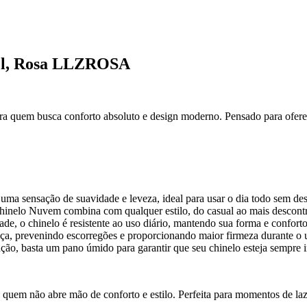
vel, Rosa LLZROSA
ara quem busca conforto absoluto e design moderno. Pensado para oferec
uma sensação de suavidade e leveza, ideal para usar o dia todo sem des
 chinelo Nuvem combina com qualquer estilo, do casual ao mais descont
dade, o chinelo é resistente ao uso diário, mantendo sua forma e confort
nça, prevenindo escorregões e proporcionando maior firmeza durante o 
ão, basta um pano úmido para garantir que seu chinelo esteja sempre 
 quem não abre mão de conforto e estilo. Perfeita para momentos de laz