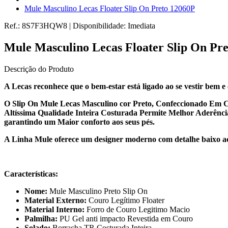
Mule Masculino Lecas Floater Slip On Preto 12060P
Ref.:
8S7F3HQW8
|
Disponibilidade:
Imediata
Mule Masculino Lecas Floater Slip On Pr
Descrição do Produto
A Lecas reconhece que o bem-estar está ligado ao se vestir bem e
O Slip On Mule Lecas Masculino cor Preto, Confeccionado Em C
Altíssima Qualidade Inteira Costurada Permite Melhor Aderência
garantindo um Maior conforto aos seus pés.
A Linha Mule oferece um designer moderno com detalhe baixo acim
Características:
Nome:
Mule Masculino Preto Slip On
Material Externo:
Couro Legítimo Floater
Material Interno:
Forro de Couro Legitimo Macio
Palmilha:
PU Gel anti impacto Revestida em Couro
Solado:
Borracha TR Costurada Inteira