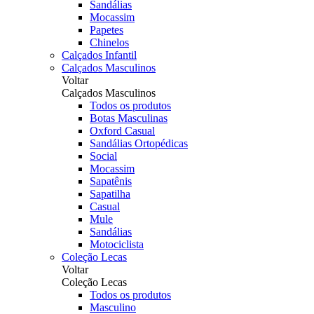
Sandálias
Mocassim
Papetes
Chinelos
Calçados Infantil
Calçados Masculinos
Voltar
Calçados Masculinos
Todos os produtos
Botas Masculinas
Oxford Casual
Sandálias Ortopédicas
Social
Mocassim
Sapatênis
Sapatilha
Casual
Mule
Sandálias
Motociclista
Coleção Lecas
Voltar
Coleção Lecas
Todos os produtos
Masculino