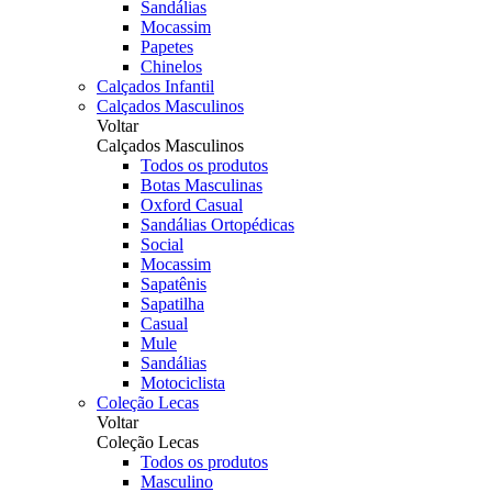
Sandálias
Mocassim
Papetes
Chinelos
Calçados Infantil
Calçados Masculinos
Voltar
Calçados Masculinos
Todos os produtos
Botas Masculinas
Oxford Casual
Sandálias Ortopédicas
Social
Mocassim
Sapatênis
Sapatilha
Casual
Mule
Sandálias
Motociclista
Coleção Lecas
Voltar
Coleção Lecas
Todos os produtos
Masculino