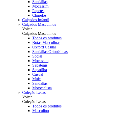
Sandálias
Mocassim
Papetes
Chinelos
Calçados Infantil
Calçados Masculinos
Voltar
Calçados Masculinos
Todos os produtos
Botas Masculinas
Oxford Casual
Sandálias Ortopédicas
Social
Mocassim
Sapatênis
Sapatilha
Casual
Mule
Sandálias
Motociclista
Coleção Lecas
Voltar
Coleção Lecas
Todos os produtos
Masculino