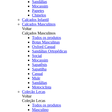
Sandálias
Mocassim
Papetes
Chinelos
Calçados Infantil
Calçados Masculinos
Voltar
Calçados Masculinos
Todos os produtos
Botas Masculinas
Oxford Casual
Sandálias Ortopédicas
Social
Mocassim
Sapatênis
Sapatilha
Casual
Mule
Sandálias
Motociclista
Coleção Lecas
Voltar
Coleção Lecas
Todos os produtos
Masculino