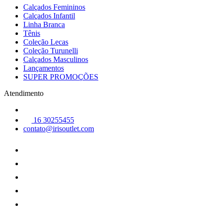
Calçados Femininos
Calçados Infantil
Linha Branca
Tênis
Coleção Lecas
Coleção Turunelli
Calçados Masculinos
Lançamentos
SUPER PROMOÇÕES
Atendimento
16 30255455
contato@irisoutlet.com